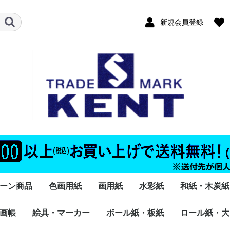
新規会員登録
ーン商品
色画用紙
画用紙
水彩紙
和紙・木炭紙
画帳
絵具・マーカー
凹凸のある色画用紙
模様のある色画用紙
キラキラした色画用紙
白画用紙
色画用紙
キラキラした紙
ボール紙・板紙
ロール紙・大
ケント
凹凸の